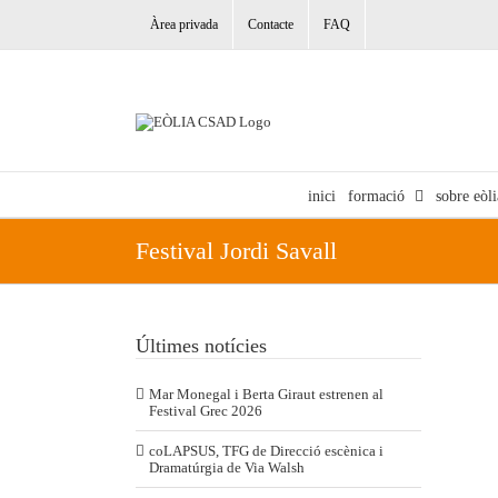
Skip
to
Àrea privada
Contacte
FAQ
content
inici
formació
sobre eòli
Festival Jordi Savall
Últimes notícies
Mar Monegal i Berta Giraut estrenen al
Festival Grec 2026
coLAPSUS, TFG de Direcció escènica i
Dramatúrgia de Via Walsh