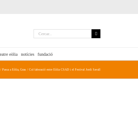
Cerca
…
teatre eòlia
notícies
fundació
Passa a Eòlia
Grau
Col·laboració entre Eòlia CSAD i el Festival Jordi Savall