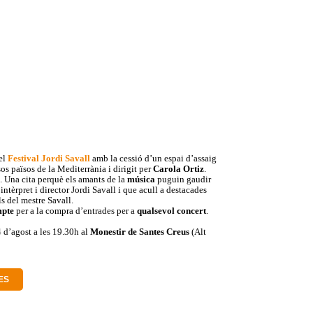
del
Festival Jordi Savall
amb la cessió d’un espai d’assaig
os països de la Mediterrània i dirigit per
Carola Ortiz
.
a. Una cita perquè els amants de la
música
puguin gaudir
intèrpret i director Jordi Savall i que acull a destacades
s del mestre Savall.
mpte
per a la compra d’entrades per a
qualsevol concert
.
4 d’agost a les 19.30h al
Monestir de Santes Creus
(Alt
ES