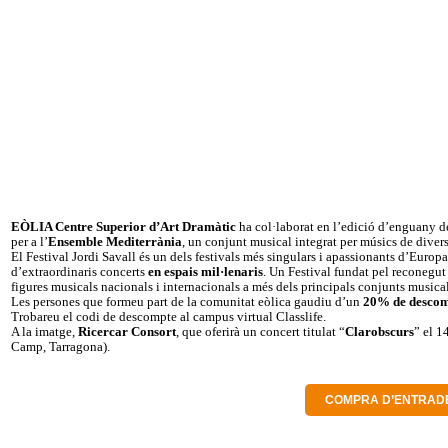
EÒLIA Centre Superior d’Art Dramàtic
ha col·laborat en l’edició d’enguany 
per a l’
Ensemble Mediterrània
, un conjunt musical integrat per músics de divers
El Festival Jordi Savall és un dels festivals més singulars i apassionants d’Europ
d’extraordinaris concerts
en
espais mil·lenaris
. Un Festival fundat pel reconegut 
figures musicals nacionals i internacionals a més dels principals conjunts musical
Les persones que formeu part de la comunitat eòlica gaudiu d’un
20% de desco
Trobareu el codi de descompte al campus virtual Classlife.
A la imatge,
Ricercar Consort
, que oferirà un concert titulat “
Clarobscurs
” el 1
Camp, Tarragona).
COMPRA D’ENTRAD