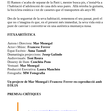
El Ramon s’acaba de separar de la Patri i, mentre busca pis, s’instal•la a
l’habitació d’adolescent de casa dels seus pares. Allà retroba la guitarra,
la bicicleta estàtica i tot de cassetes que el transporten als anys 90.
Des de la seguretat de la seva habitació, rememora el seu passat, però el
que no s’imagina és que, en el present més immediat, la seva vida està a
punt de canviar i convertir-se en una autèntica muntanya russa.
FITXA ARTÍSTICA
Autora i Directora:
Mar Monegal
Actor i Músic:
Francesc Ferrer
Espai Escènic:
Anna Tantull
Dramatúrgia projeccions:
Josep Galindo
Audiovisuals:
Toni Roura
Disseny de llum:
Conchita Pons
Vestuari:
Mar Monegal
Producció Executiva:
Laura Manchón
Fotografia:
MW Fotografia
Un projecte de Mar Monegal i Francesc Ferrer en coproducció amb
EÒLIA
PREMSA i CRÍTIQUES