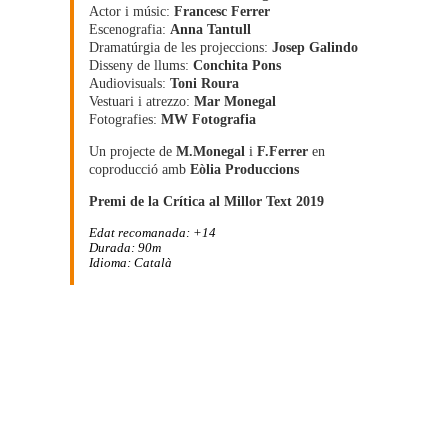
Actor i músic:
Francesc Ferrer
Escenografia:
Anna Tantull
Dramatúrgia de les projeccions:
Josep Galindo
Disseny de llums:
Conchita Pons
Audiovisuals:
Toni Roura
Vestuari i atrezzo:
Mar Monegal
Fotografies:
MW Fotografia
Un projecte de
M.Monegal
i
F.Ferrer
en
coproducció amb
Eòlia Produccions
Premi de la Crítica al Millor Text 2019
Edat recomanada: +14
Durada: 90m
Idioma: Català