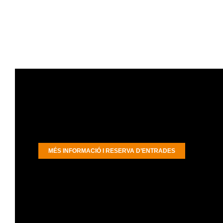
MÉS INFORMACIÓ I RESERVA D’ENTRADES
Crítica de Roser Garcia Guash de Teatre
Barcelona
“Mar Monegal n’és l’autora i directora i