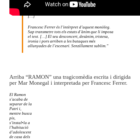
mereixedora del Premi [Premi de la Crítica al
Millor Text Original] que se li va atorgar. És un
text actual, mordaç, satíric, àgil, divertit i crític
[…]
Francesc Ferrer és l’intèrpret d’aquest monòleg.
Sap transmetre tots els estats d’ànim que li imposa
el text. […] El seu desconcert, desànim, tristesa,
ironia i pors arriben a les butaques més
allunyades de l’escenari. Senzillament sublim.”
Arriba “RAMON” una tragicomèdia escrita i dirigida
per Mar Monegal i interpretada per Francesc Ferrer.
El Ramon
s’acaba de
separar de la
Patri i,
mentre busca
pis,
s’instal•la a
l’habitació
d’adolescent
de casa dels