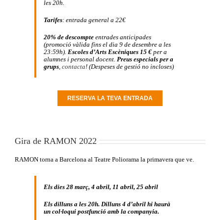
les 20h.
Tarifes
: entrada general a 22€
20% de descompte
entrades anticipades
(promoció vàlida fins el dia 9 de desembre a les
23:59h).
Escoles d’Arts Escèniques
15 €
per a
alumnes i personal docent.
Preus especials per a
grups
,
contacta
! (Despeses de gestió no incloses)
RESERVA LA TEVA ENTRADA
Gira de RAMON 2022
RAMON torna a Barcelona al Teatre Poliorama la primavera que ve.
Els dies 28 març, 4 abril, 11 abril, 25 abril
Els dilluns a les 20h. Dilluns 4 d’abril hi haurà
un col·loqui postfunció amb la companyia.