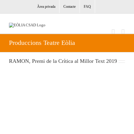
Skip
to
Àrea privada
Contacte
FAQ
content
Produccions Teatre Eòlia
RAMON, Premi de la Crítica al Millor Text 2019