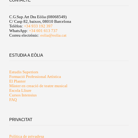
CONTACTE
C.G.Sup.Art Dra Eòlia (08068549)
C/ Casp 82, baixos, 08010 Barcelona
Telèfon:
+34 933 192 397
WhatsApp:
+34 601 613 737
Correu electrònic:
eolia@eolia.cat
ESTUDIA A EÒLIA
Estudis Superiors
Formació Professional Artística
El Planter
Màster en creació de teatre musical
Escola Lliure
Cursos Intensius
FAQ
PRIVACITAT
Política de privadesa