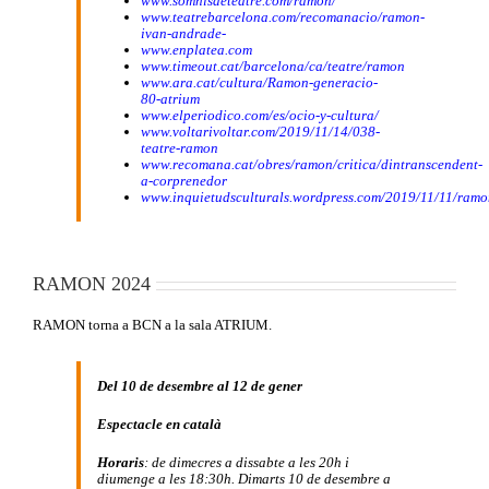
www.somnisdeteatre.com/ramon/
www.teatrebarcelona.com/recomanacio/ramon-
ivan-andrade-
www.enplatea.com
www.timeout.cat/barcelona/ca/teatre/ramon
www.ara.cat/cultura/Ramon-generacio-
80-atrium
www.elperiodico.com/es/ocio-y-cultura/
www.voltarivoltar.com/2019/11/14/038-
teatre-ramon
www.recomana.cat/obres/ramon/critica/dintranscendent-
a-corprenedor
www.inquietudsculturals.wordpress.com/2019/11/11/ramo
RAMON 2024
RAMON torna a BCN a la sala ATRIUM.
Del 10 de desembre al 12 de gener
Espectacle en català
Horaris
: de dimecres a dissabte a les 20h i
diumenge a les 18:30h. Dimarts 10 de desembre a