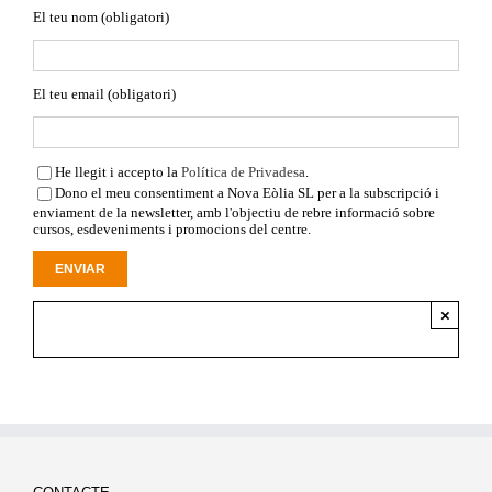
El teu nom (obligatori)
El teu email (obligatori)
He llegit i accepto la
Política de Privadesa
.
Dono el meu consentiment a Nova Eòlia SL per a la subscripció i
enviament de la newsletter, amb l'objectiu de rebre informació sobre
cursos, esdeveniments i promocions del centre.
×