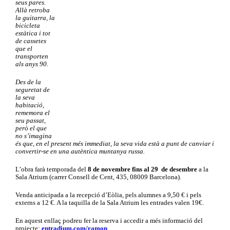
seus pares.
Allà retroba
la guitarra, la
bicicleta
estàtica i tot
de cassetes
que el
transporten
als anys 90.
Des de la
seguretat de
la seva
habitació,
rememora el
seu passat,
però el que
no s’imagina
és que, en el present més immediat, la seva vida està a punt de canviar i
convertir-se en una autèntica muntanya russa.
L’obra farà temporada del
8 de novembre fins al 29 de desembre
a la
Sala Atrium (carrer Consell de Cent, 435, 08009 Barcelona).
Venda anticipada a la recepció d’Eòlia, pels alumnes a 9,50 € i pels
externs a 12 €. A la taquilla de la Sala Atrium les entrades valen 19€.
En aquest enllaç podreu fer la reserva i accedir a més informació del
projecte:
entradium.com/ramon